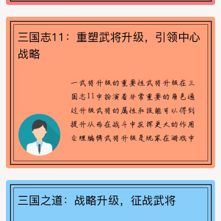
查看
查看